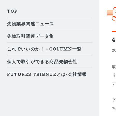
TOP
先物業界関連ニュース
先物取引関連データ集
これでいいのか！＋COLUMN一覧
2
個人で取引ができる商品先物会社
取
FUTURES TRIBNUEとは-会社情報
り
ナ
商
下
ち