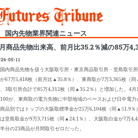
Toggle
国内先物業界関連ニュース
4月商品先物出来高、前月比35.2％減の85万4,3
026-05-11
国内商品先物を扱う大阪取引所・東京商品取引所・堂島取引所
が67万5,418枚（前月比▲35.8％）、東商取が7万3,365枚（同
、3取引所合計で85万4,312枚（同▲35.2％）と増加した。
100が、東商取の電力先物に中部地域のベースおよび日中電力
品別ではトップの大阪取標準金が25万6,104枚（同▲51.9％
は堂島取金が9万3,715枚（同▲24.1％）、大阪取白金が7万4
半分の23商品が月間取引ゼロだった。