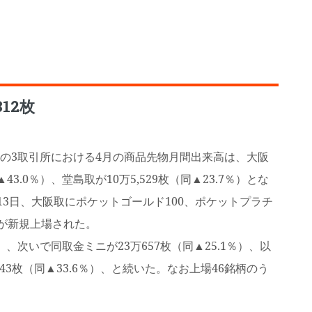
12枚
の3取引所における4月の商品先物月間出来高は、大阪
▲43.0％）、堂島取が10万5,529枚（同▲23.7％）とな
4月13日、大阪取にポケットゴールド100、ポケットプラチ
が新規上場された。
）、次いで同取金ミニが23万657枚（同▲25.1％）、以
,443枚（同▲33.6％）、と続いた。なお上場46銘柄のう