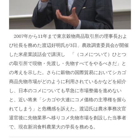
2007年から11年まで東京穀物商品取引所の理事長およ
び社長を務めた渡辺好明氏が3日、農政調査委員会が開催
した米産業談話会で講演し 「（コメについて）ひとつ
の取引所で現物・先渡し・先物すべてをやるべきだ」と
の考えを示した。さらに穀物の国際貿易においてシカゴ
商品先物市場がどのように利用されているかなどを紹介
し、日本のコメについても早急に市場整備を進めない
と、近い将来「シカゴや大連にコメ価格の主導権を握ら
れてしまう」と危機感を訴えた。渡辺氏は農水事務次官
退官後に先物業界へ移りコメ先物市場を創設した当事者
で、現在新潟食料農業大の学長を務める。