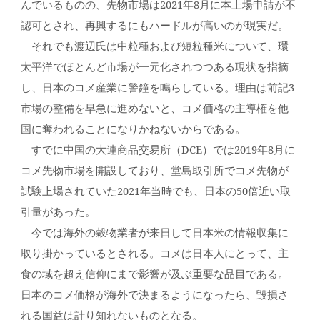
んでいるものの、先物市場は2021年8月に本上場申請が不
認可とされ、再興するにもハードルが高いのが現実だ。
それでも渡辺氏は中粒種および短粒種米について、環
太平洋でほとんど市場が一元化されつつある現状を指摘
し、日本のコメ産業に警鐘を鳴らしている。理由は前記3
市場の整備を早急に進めないと、コメ価格の主導権を他
国に奪われることになりかねないからである。
すでに中国の大連商品交易所（DCE）では2019年8月に
コメ先物市場を開設しており、堂島取引所でコメ先物が
試験上場されていた2021年当時でも、日本の50倍近い取
引量があった。
今では海外の穀物業者が来日して日本米の情報収集に
取り掛かっているとされる。コメは日本人にとって、主
食の域を超え信仰にまで影響が及ぶ重要な品目である。
日本のコメ価格が海外で決まるようになったら、毀損さ
れる国益は計り知れないものとなる。