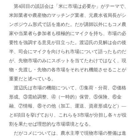
第4回目の談話会は「米に市場は必要か」がテーマで、
米卸業者や農産物のマッチング業者、元農水省局長がシ
ンポジウム形式で話を進めた。だが講師以外にもコメ農
家や当業者ら参加者も積極的にマイクを持ち、市場の必
要性を強調する意見が目立った。渡辺氏の見解は会の後
半、司会にマイクを向けられ市場について語ったものだ
が、先物市場のみにスポットを当てたわけではなく、現
物・先渡し・先物の各市場をそれぞれ機能させることが
重要だと述べている。
渡辺氏は市場の機能について、①集荷・分荷、②価格
形成、③需給調整、④（一時的）保管、⑤保険、⑥金
融、⑦情報、⑧その他（加工、運送、資産形成など）―
と8項目を挙げており、これらを3市場が分担し各々が役
割を果たせば理想的な市場環境となる。
だがコメについては、農水主導で現物市場の整備は進