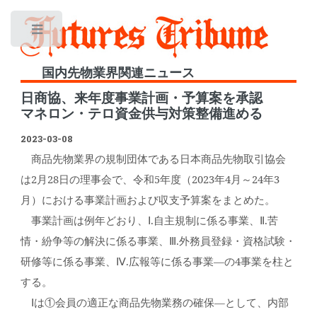
Toggle
国内先物業界関連ニュース
日商協、来年度事業計画・予算案を承認
マネロン・テロ資金供与対策整備進める
2023-03-08
商品先物業界の規制団体である日本商品先物取引協会
は2月28日の理事会で、令和5年度（2023年4月～24年3
月）における事業計画および収支予算案をまとめた。
事業計画は例年どおり、Ⅰ.自主規制に係る事業、Ⅱ.苦
情・紛争等の解決に係る事業、Ⅲ.外務員登録・資格試験・
研修等に係る事業、Ⅳ.広報等に係る事業―の4事業を柱と
する。
Ⅰは①会員の適正な商品先物業務の確保―として、内部