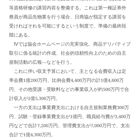
等資格研修の講習内容を整備する。これは第一種証券外
務員が商品先物業を行う場合、日商協が指定する講習を
受ければそれを可能にするという制度で、準備の最終段
階にある。
Ⅳでは協会ホームページの充実強化、商品デリバティブ
取引に係る統計の作成、社会的信頼性向上のための自主
規制活動の広報―などを行う。
これに伴い収支予算において、主となる会費収入は定
率会費1億200万円、比例会費4,400万円の計1億4,600万
円、その他受講・受験料などの事業収入が約500万円で合
計収入が1億5,300万円。
一方の支出は事業費支出における自主規制業務費300万
円、試験・登録事業費支出が1億円、職員給与費が3,400万
円などで合計7,200万円。管理費支出が7,000万円で、支出
合計で1億4,300万円。