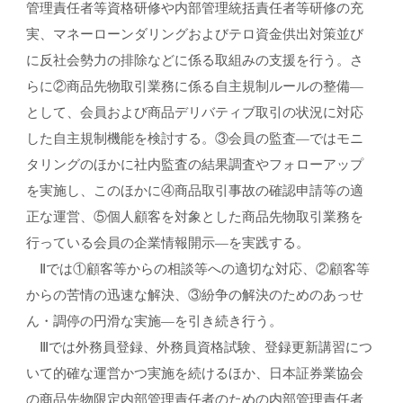
管理責任者等資格研修や内部管理統括責任者等研修の充
実、マネーローンダリングおよびテロ資金供出対策並び
に反社会勢力の排除などに係る取組みの支援を行う。さ
らに②商品先物取引業務に係る自主規制ルールの整備―
として、会員および商品デリバティブ取引の状況に対応
した自主規制機能を検討する。③会員の監査―ではモニ
タリングのほかに社内監査の結果調査やフォローアップ
を実施し、このほかに④商品取引事故の確認申請等の適
正な運営、⑤個人顧客を対象とした商品先物取引業務を
行っている会員の企業情報開示―を実践する。
Ⅱでは①顧客等からの相談等への適切な対応、②顧客等
からの苦情の迅速な解決、③紛争の解決のためのあっせ
ん・調停の円滑な実施―を引き続き行う。
Ⅲでは外務員登録、外務員資格試験、登録更新講習につ
いて的確な運営かつ実施を続けるほか、日本証券業協会
の商品先物限定内部管理責任者のための内部管理責任者