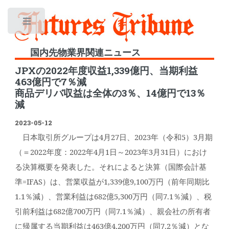
Toggle
国内先物業界関連ニュース
JPXの2022年度収益1,339億円、当期利益
463億円で7％減
商品デリバ収益は全体の3％、14億円で13％
減
2023-05-12
日本取引所グループは4月27日、2023年（令和5）3月期
（＝2022年度：2022年4月1日～2023年3月31日）におけ
る決算概要を発表した。それによると決算（国際会計基
準=IFAS）は、営業収益が1,339億9,100万円（前年同期比
1.1％減）、営業利益は682億5,300万円（同7.1％減）、税
引前利益は682億700万円（同7.1％減）、親会社の所有者
に帰属する当期利益は463億4,200万円（同7.2％減）とな