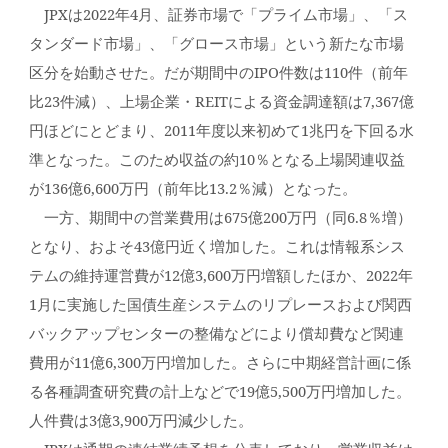
JPXは2022年4月、証券市場で「プライム市場」、「ス
タンダード市場」、「グロース市場」という新たな市場
区分を始動させた。だが期間中のIPO件数は110件（前年
比23件減）、上場企業・REITによる資金調達額は7,367億
円ほどにとどまり、2011年度以来初めて1兆円を下回る水
準となった。このため収益の約10％となる上場関連収益
が136億6,600万円（前年比13.2％減）となった。
一方、期間中の営業費用は675億200万円（同6.8％増）
となり、およそ43億円近く増加した。これは情報系シス
テムの維持運営費が12億3,600万円増額したほか、2022年
1月に実施した国債生産システムのリプレースおよび関西
バックアップセンターの整備などにより償却費など関連
費用が11億6,300万円増加した。さらに中期経営計画に係
る各種調査研究費の計上などで19億5,500万円増加した。
人件費は3億3,900万円減少した。