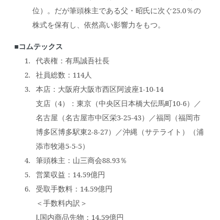
位）。だが筆頭株主である父・昭氏に次ぐ25.0％の
株式を保有し、依然高い影響力をもつ。
■コムテックス
代表権：有馬誠吾社長
社員総数：114人
本店：大阪府大阪市西区阿波座1-10-14
支店（4）：東京（中央区日本橋大伝馬町10-6）／
名古屋（名古屋市中区栄3-25-43）／福岡（福岡市
博多区博多駅東2-8-27）／沖縄（サテライト）（浦
添市牧港5-5-5）
筆頭株主：山三商会88.93％
営業収益：14.59億円
受取手数料：14.59億円
＜手数料内訳＞
Ⅰ.国内商品先物：14.59億円