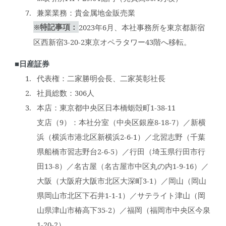
兼業業務：貴金属地金販売業
※特記事項：
2023年6月、本社事務所を東京都新宿
区西新宿3-20-2東京オペラタワー43階へ移転。
■日産証券
代表権：二家勝明会長、二家英彰社長
社員総数：306人
本店：東京都中央区日本橋蛎殻町1-38-11
支店（9）：本社分室（中央区銀座8-18-7）／新横
浜（横浜市港北区新横浜2-6-1）／北習志野（千葉
県船橋市習志野台2-6-5）／行田（埼玉県行田市行
田13-8）／名古屋（名古屋市中区丸の内1-9-16）／
大阪（大阪府大阪市北区大深町3-1）／岡山（岡山
県岡山市北区下石井1-1-1）／サテライト津山（岡
山県津山市椿高下35-2）／福岡（福岡市中央区今泉
1-20-2）