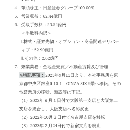
筆頭株主：日産証券グループ100.00％
営業収益：62.44億円
受取手数料：55.54億円
＜手数料内訳＞
Ⅰ.株式・証券先物・オプション・商品関連デリバテ
ィブ：52.90億円
Ⅱ.その他：2.62億円
兼業業務：金地金売買／不動産賃貸及び管理
※特記事項：
2023年9月11日より、本社事務所を東
京都中央区銀座6-10-1 GINZA SIX 9階へ移転。その
他営業所の移転、新設等は下記。
（1）2022年９月１日付で大阪第一支店と大阪第二
支店を統合し、大阪支店へ名称変更
（2）2022年10月３日付で名古屋支店を移転
（3）2023年２月24日付で新宿支店を廃止