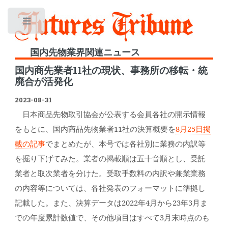
Toggle
国内先物業界関連ニュース
国内商先業者11社の現状、事務所の移転・統
廃合が活発化
2023-08-31
日本商品先物取引協会が公表する会員各社の開示情報
をもとに、国内商品先物業者11社の決算概要を
8月25日掲
載の記事
でまとめたが、本号では各社別に業務の内訳等
を掘り下げてみた。業者の掲載順は五十音順とし、受託
業者と取次業者を分けた。受取手数料の内訳や兼業業務
の内容等については、各社発表のフォーマットに準拠し
記載した。また、決算データは2022年4月から23年3月ま
での年度累計数値で、その他項目はすべて3月末時点のも