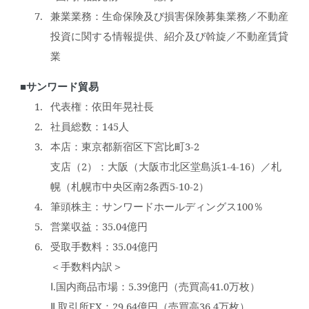
兼業業務：生命保険及び損害保険募集業務／不動産
投資に関する情報提供、紹介及び斡旋／不動産賃貸
業
■サンワード貿易
代表権：依田年晃社長
社員総数：145人
本店：東京都新宿区下宮比町3-2
支店（2）：大阪（大阪市北区堂島浜1-4-16）／札
幌（札幌市中央区南2条西5-10-2）
筆頭株主：サンワードホールディングス100％
営業収益：35.04億円
受取手数料：35.04億円
＜手数料内訳＞
Ⅰ.国内商品市場：5.39億円（売買高41.0万枚）
Ⅱ.取引所FX：29.64億円（売買高36.4万枚）