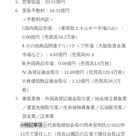
営業収益：20.51億円
受取手数料：18.31億円
＜手数料内訳＞
Ⅰ.国内商品市場：（東商取エネルギー市場のみ）：
0.60億円（売買高34.2万枚）
Ⅱ.その他商品関連デリバティブ市場（大阪取貴金属
市場など）：4.82億円（売買高91.4
Ⅲ.外国商品市場：0.06億円（売買高1.0万枚）
Ⅳ.為替証拠金取引：11.69億円（売買高220.4万枚）
Ⅴ.株価指数証拠金取引：1.12億円（売買高26.5万
枚）
兼業業務：外国為替証拠金取引業／純金積立募集業
／通貨先物取引業／生命保険募集業／石油販売業／
貸金業／証券業
※特記事項：
代表取締役会長の岡本安明氏が2022年
12月で退任した（現在は嘱託の立場で後任会長は空