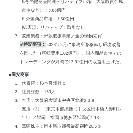
Ⅱ.その他商品関連デリバティブ市場（大阪取貴金属
市場など）：5.86億円
Ⅲ.外国商品市場：1.30億円
Ⅳ.店頭デリバティブ：取引なし
兼業業務：米穀取扱事業／金の現物売買
※特記事項：
2023年2月に事務所を移転し環境改善
を図った（移転費用1.02億円）。国内商品市場での
トレーディングが好調で12.61億円の収益を上げた。
■岡安商事
代表権：杉本良隆社長
社員総数：135人
本店：大阪府大阪市中央区北浜2-3-8
支店（2）：東京本部統括（中央区日本橋人形町1-
1-1）／福岡（福岡市博多区祇園町4-13）
筆頭株主：岡本昭取締役最高顧問26.6％