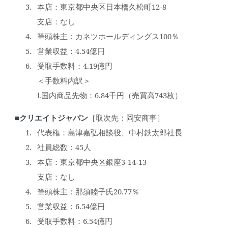
本店：東京都中央区日本橋久松町12-8
支店：なし
筆頭株主：カネツホールディングス100％
営業収益：4.54億円
受取手数料：4.19億円
＜手数料内訳＞
Ⅰ.国内商品先物：6.84千円（売買高743枚）
■クリエイトジャパン
［取次先：岡安商事］
代表権：島津嘉弘相談役、中村鉄太郎社長
社員総数：45人
本店：東京都中央区銀座3-14-13
支店：なし
筆頭株主：那須睦子氏20.77％
営業収益：6.54億円
受取手数料：6.54億円