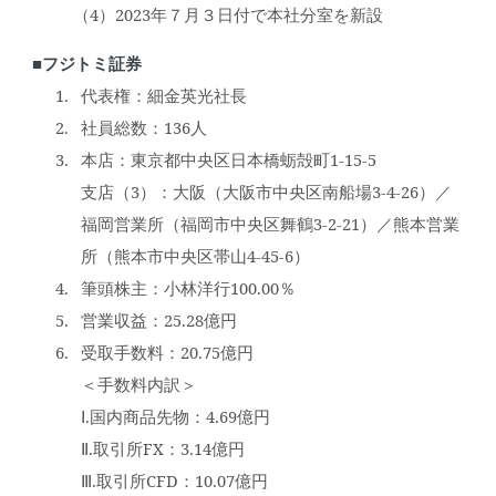
（4）2023年７月３日付で本社分室を新設
■フジトミ証券
代表権：細金英光社長
社員総数：136人
本店：東京都中央区日本橋蛎殻町1-15-5
支店（3）：大阪（大阪市中央区南船場3-4-26）／
福岡営業所（福岡市中央区舞鶴3-2-21）／熊本営業
所（熊本市中央区帯山4-45-6）
筆頭株主：小林洋行100.00％
営業収益：25.28億円
受取手数料：20.75億円
＜手数料内訳＞
Ⅰ.国内商品先物：4.69億円
Ⅱ.取引所FX：3.14億円
Ⅲ.取引所CFD：10.07億円