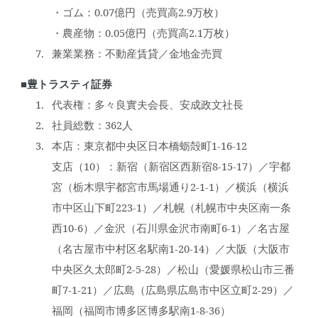
・ゴム：0.07億円（売買高2.9万枚）
・農産物：0.05億円（売買高2.1万枚）
兼業業務：不動産賃貸／金地金売買
■豊トラスティ証券
代表権：多々良實夫会長、安成政文社長
社員総数：362人
本店：東京都中央区日本橋蛎殻町1-16-12
支店（10）：新宿（新宿区西新宿8-15-17）／宇都
宮（栃木県宇都宮市馬場通り2-1-1）／横浜（横浜
市中区山下町223-1）／札幌（札幌市中央区南一条
西10-6）／金沢（石川県金沢市南町6-1）／名古屋
（名古屋市中村区名駅南1-20-14）／大阪（大阪市
中央区久太郎町2-5-28）／松山（愛媛県松山市三番
町7-1-21）／広島（広島県広島市中区立町2-29）／
福岡（福岡市博多区博多駅南1-8-36）