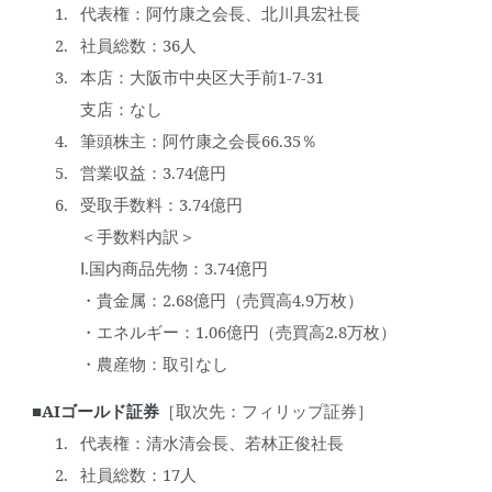
代表権：阿竹康之会長、北川具宏社長
社員総数：36人
本店：大阪市中央区大手前1-7-31
支店：なし
筆頭株主：阿竹康之会長66.35％
営業収益：3.74億円
受取手数料：3.74億円
＜手数料内訳＞
Ⅰ.国内商品先物：3.74億円
・貴金属：2.68億円（売買高4.9万枚）
・エネルギー：1.06億円（売買高2.8万枚）
・農産物：取引なし
■AIゴールド証券
［取次先：フィリップ証券］
代表権：清水清会長、若林正俊社長
社員総数：17人