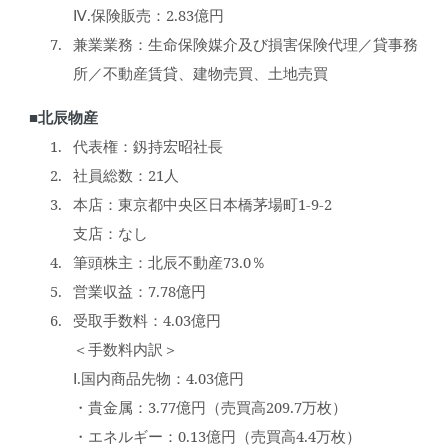
Ⅳ.保険販売：2.83億円
兼業業務：生命保険媒介及び損害保険代理／貸事務
所／不動産賃貸、建物売買、土地売買
■北辰物産
代表権：釼持宏昭社長
社員総数：21人
本店：東京都中央区日本橋茅場町1-9-2
支店：なし
筆頭株主：北辰不動産73.0％
営業収益：7.78億円
受取手数料：4.03億円
＜手数料内訳＞
Ⅰ.国内商品先物：4.03億円
・貴金属：3.77億円（売買高209.7万枚）
・エネルギー：0.13億円（売買高4.4万枚）