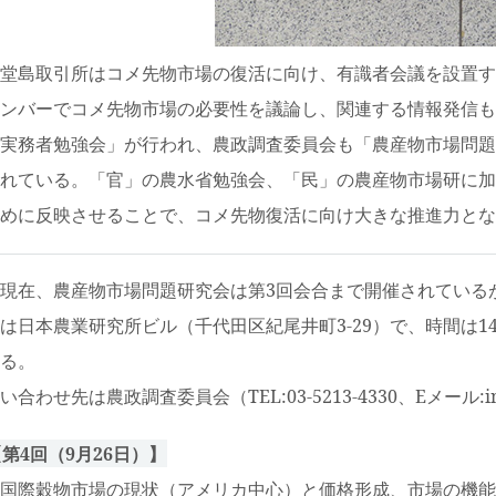
堂島取引所はコメ先物市場の復活に向け、有識者会議を設置す
ンバーでコメ先物市場の必要性を議論し、関連する情報発信も
実務者勉強会」が行われ、農政調査委員会も「農産物市場問題
れている。「官」の農水省勉強会、「民」の農産物市場研に加
めに反映させることで、コメ先物復活に向け大きな推進力とな
現在、農産物市場問題研究会は第3回会合まで開催されている
は日本農業研究所ビル（千代田区紀尾井町3-29）で、時間は14
る。
い合わせ先は農政調査委員会（TEL:03-5213-4330、Eメール:info
第4回（9月26日）】
国際穀物市場の現状（アメリカ中心）と価格形成、市場の機能