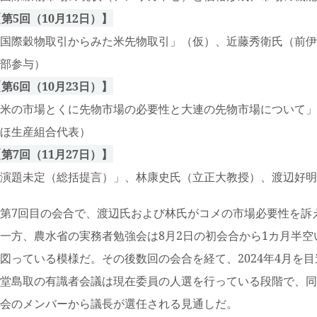
第5回（10月12日）】
国際穀物取引からみた米先物取引」（仮）、近藤秀衛氏（前伊
部参与）
第6回（10月23日）】
米の市場とくに先物市場の必要性と大連の先物市場について」
ほ生産組合代表）
第7回（11月27日）】
演題未定（総括提言）」、林康史氏（立正大教授）、渡辺好明
7回目の会合で、渡辺氏および林氏がコメの市場必要性を訴え
方、農水省の実務者勉強会は8月2日の初会合から1カ月半空
図っている模様だ。その後数回の会合を経て、2024年4月を
堂島取の有識者会議は現在委員の人選を行っている段階で、同
会のメンバーから議長が選任される見通しだ。