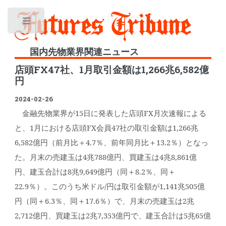
Toggle
国内先物業界関連ニュース
店頭FX47社、1月取引金額は1,266兆6,582億
円
2024-02-26
金融先物業界が15日に発表した店頭FX月次速報による
と、1月における店頭FX会員47社の取引金額は1,266兆
6,582億円（前月比＋4.7％、前年同月比＋13.2％）となっ
た。月末の売建玉は4兆788億円、買建玉は4兆8,861億
円、建玉合計は8兆9,649億円（同＋8.2％、同＋
22.9％）。このうち米ドル/円は取引金額が1,141兆505億
円（同＋6.3％、同＋17.6％）で、月末の売建玉は2兆
2,712億円、買建玉は2兆7,353億円で、建玉合計は5兆65億