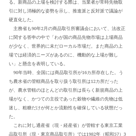
る。新商品の上場を検討する際は、当業者が常時先物取
引に対し消極的な姿勢を示し、推進派と反対派で議論が
硬直化した。
主務省も90年2月の商品取引所審議会において、法改正
に関する答申の中で「わが国の商品先物市場は上場商品
が少なく、世界的に未だローカル市場だ。また商品の上
場では経済的ニーズがあるのに、機動的な上場が難し
い」と懸念を表明している。
90年当時、全国には商品取引所が16カ所存在した。う
ち農水省の管轄商品を取り扱う取引所は12カ所だった
が、農水管轄のほとんどの取引所は長らく新規商品の上
場がなく、かつての主役であった穀物や繊維の先物は低
迷し、粗糖だけが何とか流動性を確保している状態だっ
た。
これに対し通産省（現・経産省）が管轄する東京工業
品取引所（現・東京商品取引所）では1982年（昭和57）3