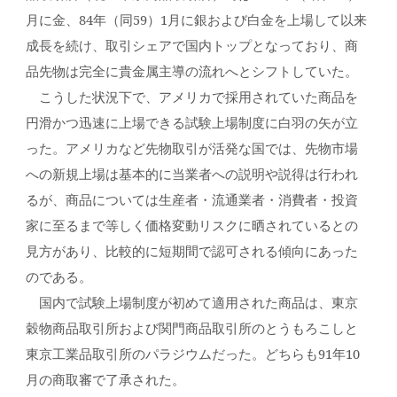
月に金、84年（同59）1月に銀および白金を上場して以来
成長を続け、取引シェアで国内トップとなっており、商
品先物は完全に貴金属主導の流れへとシフトしていた。
こうした状況下で、アメリカで採用されていた商品を
円滑かつ迅速に上場できる試験上場制度に白羽の矢が立
った。アメリカなど先物取引が活発な国では、先物市場
への新規上場は基本的に当業者への説明や説得は行われ
るが、商品については生産者・流通業者・消費者・投資
家に至るまで等しく価格変動リスクに晒されているとの
見方があり、比較的に短期間で認可される傾向にあった
のである。
国内で試験上場制度が初めて適用された商品は、東京
穀物商品取引所および関門商品取引所のとうもろこしと
東京工業品取引所のパラジウムだった。どちらも91年10
月の商取審で了承された。