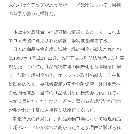
大なバックアップがあったが、コメ先物についても同様
の背景があった模様だ。
本上場の意味合いは認可後に解説するとして、これま
でコメ先物に適用された試験上場制度を詳述する。
日本の商品先物市場に試験上場の制度が導入されたの
は1990年（平成2）12月、改正商品取引所法施行により実
現した。この時は商品先物市場の国際化を基本理念に据
え、試験上場制度の他、オプション取引の導入、自主規
制団体の設立、委託者資産の完全分離保管、外国企業へ
の会員権開放（当時の商品取引所は株式会社化されてお
らず会員制だった）など、現在に繋がる市場設計の下地
が敷かれた非常に大規模な法改正であった。
制度導入の背景には、商品先物市場において新規商品
上場のハードルが非常に高かったことが理由に挙げられ