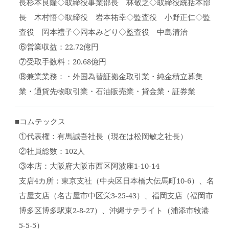
長杉本良隆◇取締役事業部長 林敬之◇取締役統括本部
長 木村悟◇取締役 岩本祐幸◇監査役 小野正仁◇監
査役 岡本禮子◇岡本みどり◇監査役 中島清治
⑥営業収益：22.72億円
⑦受取手数料：20.68億円
⑧兼業業務：・外国為替証拠金取引業・純金積立募集
業・通貨先物取引業・石油販売業・貸金業・証券業
■コムテックス
①代表権：有馬誠吾社長（現在は松岡敏之社長）
②社員総数：102人
③本店：大阪府大阪市西区阿波座1-10-14
支店4カ所：東京支社（中央区日本橋大伝馬町10-6）、名
古屋支店（名古屋市中区栄3-25-43）、福岡支店（福岡市
博多区博多駅東2-8-27）、沖縄サテライト（浦添市牧港
5-5-5）