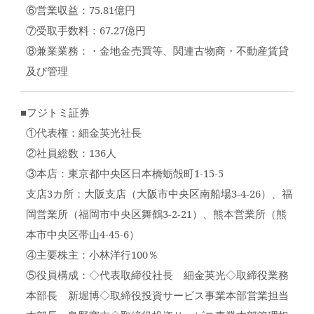
⑥営業収益：75.81億円
⑦受取手数料：67.27億円
⑧兼業業務：・金地金売買等、関連古物商・不動産賃貸
及び管理
■フジトミ証券
①代表権：細金英光社長
②社員総数：136人
③本店：東京都中央区日本橋蛎殻町1-15-5
支店3カ所：大阪支店（大阪市中央区南船場3-4-26）、福
岡営業所（福岡市中央区舞鶴3-2-21）、熊本営業所（熊
本市中央区帯山4-45-6）
④主要株主：小林洋行100％
⑤役員構成：◇代表取締役社長 細金英光◇取締役業務
本部長 新堀博◇取締役投資サービス事業本部営業担当