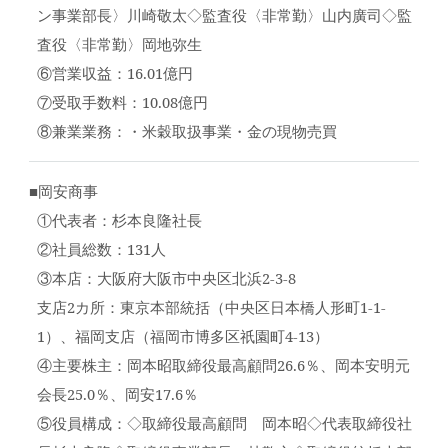
ン事業部長〉川崎敬太◇監査役〈非常勤〉山内廣司◇監
査役〈非常勤〉岡地弥生
⑥営業収益：16.01億円
⑦受取手数料：10.08億円
⑧兼業業務：・米穀取扱事業・金の現物売買
■岡安商事
①代表者：杉本良隆社長
②社員総数：131人
③本店：大阪府大阪市中央区北浜2-3-8
支店2カ所：東京本部統括（中央区日本橋人形町1-1-
1）、福岡支店（福岡市博多区祇園町4-13）
④主要株主：岡本昭取締役最高顧問26.6％、岡本安明元
会長25.0％、岡安17.6％
⑤役員構成：◇取締役最高顧問 岡本昭◇代表取締役社