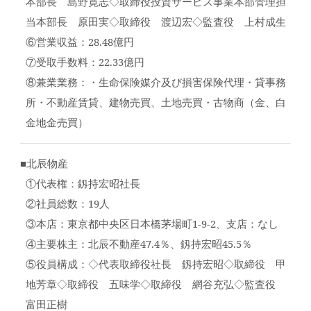
本部長 島野寛志◇取締役投資サービス事業本部管理担
当本部長 原田実◇取締役 渡辺宏◇監査役 上村成生
⑥営業収益：28.48億円
⑦受取手数料：22.33億円
⑧兼業業務：・生命保険媒介及び損害保険代理・貸事務
所・不動産賃貸、建物売買、土地売買・古物商（金、白
金地金売買）
■北辰物産
①代表権：釼持宏昭社長
②社員総数：19人
③本店：東京都中央区日本橋茅場町1-9-2、支店：なし
④主要株主：北辰不動産47.4％、釼持宏昭45.5％
⑤役員構成：◇代表取締役社長 釼持宏昭◇取締役 甲
地芳章◇取締役 五味学◇取締役 網谷充弘◇監査役
富田正樹