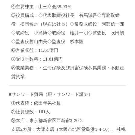
④主要株主：山三商会88.93％
⑤役員構成：◇代表取締役社長 有馬誠吾◇専務取締
役 松岡敏之（現在は社長）◇常務取締役 阿部信一郎
◇取締役 小島博◇取締役 櫻井一明◇監査役 吹田初
◇監査役勝山由美◇監査役 杉本隆
⑥営業収益：11.61億円
⑦受取手数料：11.61億円
⑧兼業業務：・生命保険及び損害保険募集業務・不動産
賃貸業
■サンワード貿易（現・サンワード証券）
①代表権：依田年晃社長
②社員総数：161人
③本店：東京都新宿区西新宿3-20-2
支店2カ所：大阪支店（大阪市北区堂島浜1-4-16）、札幌