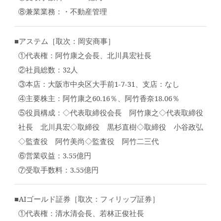
⑧兼業業務：・不動産管理
■アステム［取次：岡安商事］
①代表権：阿竹康之会長、北川具宏社長
②社員総数：32人
③本店：大阪市中央区大手前1-7-31、支店：なし
④主要株主：阿竹康之60.16％、阿竹香奈18.06％
⑤役員構成：◇代表取締役会長 阿竹康之◇代表取締役
社長 北川具宏◇取締役 黒杉直樹◇取締役 小谷政弘
◇監査役 阿竹美尚◇監査役 阿竹二三代
⑥営業収益：3.55億円
⑦受取手数料：3.55億円
■AIゴールド証券［取次：フィリップ証券］
①代表権：清水清会長、若林正俊社長