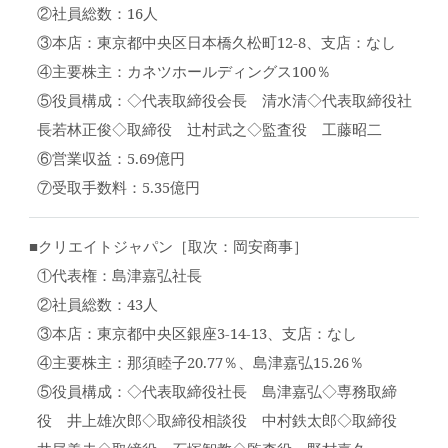
②社員総数：16人
③本店：東京都中央区日本橋久松町12-8、支店：なし
④主要株主：カネツホールディングス100％
⑤役員構成：◇代表取締役会長 清水清◇代表取締役社
長若林正俊◇取締役 辻村武之◇監査役 工藤昭二
⑥営業収益：5.69億円
⑦受取手数料：5.35億円
■クリエイトジャパン［取次：岡安商事］
①代表権：島津嘉弘社長
②社員総数：43人
③本店：東京都中央区銀座3-14-13、支店：なし
④主要株主：那須睦子20.77％、島津嘉弘15.26％
⑤役員構成：◇代表取締役社長 島津嘉弘◇専務取締
役 井上雄次郎◇取締役相談役 中村鉄太郎◇取締役