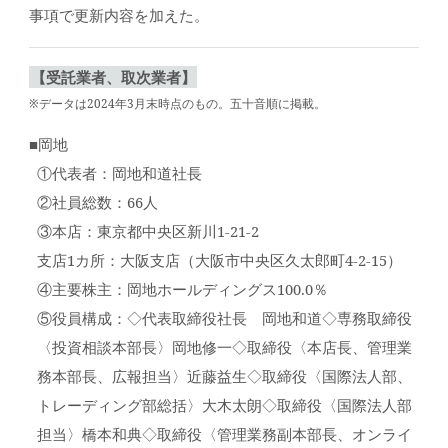
事項で更新内容を加えた。
【受託業者、取次業者】
※データは2024年3月末時点のもの。五十音順に掲載。
■岡地
①代表者：岡地和道社長
②社員総数：66人
③本店：東京都中央区新川1-21-2
支店1カ所：大阪支店（大阪市中央区久太郎町4-2-15）
④主要株主：岡地ホールディングス100.0％
⑤役員構成：◇代表取締役社長 岡地和道◇専務取締役
〈投資相談本部長〉岡地修一◇取締役〈本店長、管理業
務本部長、広報担当〉近藤益生◇取締役〈国際法人部、
トレーディング部総括〉大木太朗◇取締役〈国際法人部
担当〉橋本和典◇取締役〈管理業務副本部長、オンライ