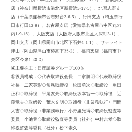
店（神奈川県横浜市港北区新横浜3-17-5）、北習志野支
店（千葉県船橋市習志野台2-6-5）、行田支店（埼玉県行
田市行田13-8）、名古屋支店（愛知県名古屋市中区丸の
内1-9-16）、大阪支店（大阪府大阪市北区大深町3-1）、
岡山支店（岡山県岡山市北区下石井1-1-1）、サテライト
津山（岡山県津山市椿高下35-2）、福岡支店（福岡市中
央区今泉1-20-2）
④主要株主：日産証券グループ100％
⑤役員構成：◇代表取締役会長 二家勝明◇代表取締役
社長 二家英彰◇常務取締役 松田勇次◇取締役 重田
正和◇取締役 平尾友亮◇取締役坂本智一◇取締役 近
藤竜夫◇取締役 荒木文明◇取締役〈非業務執行〉門間
大吉◇取締役〈非業務執行〉小野里光博◇取締役監査等
委員 小池豊◇取締役監査等委員（社外）中村吉孝◇取
締役監査等委員（社外）松下素久