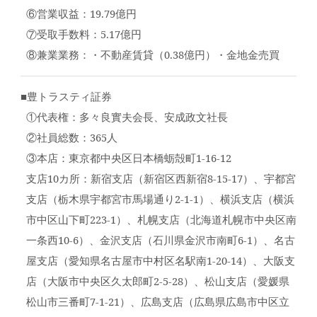
⑥営業収益：19.79億円
⑦受取手数料：5.17億円
⑧兼業業務：・不動産賃貸（0.38億円）・金地金売買
■豊トラスティ証券
①代表権：多々良實夫会長、安成政文社長
②社員総数：365人
③本店：東京都中央区日本橋蛎殻町1-16-12
支店10カ所：新宿支店（新宿区西新宿8-15-17）、宇都宮
支店（栃木県宇都宮市馬場通り2-1-1）、横浜支店（横浜
市中区山下町223-1）、札幌支店（北海道札幌市中央区南
一条西10-6）、金沢支店（石川県金沢市南町6-1）、名古
屋支店（愛知県名古屋市中村区名駅南1-20-14）、大阪支
店（大阪市中央区久太郎町2-5-28）、松山支店（愛媛県
松山市三番町7-1-21）、広島支店（広島県広島市中区立