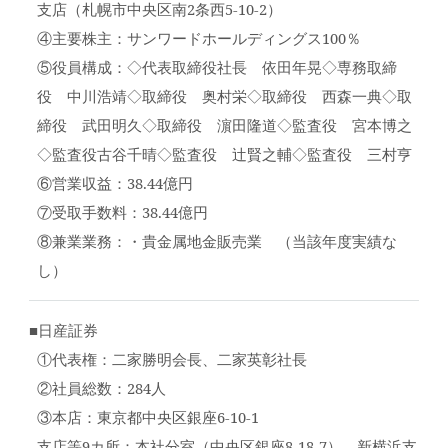
支店（札幌市中央区南2条西5-10-2）
④主要株主：サンワードホールディングス100％
⑤役員構成：◇代表取締役社長 依田年晃◇専務取締
役 中川浩靖◇取締役 奥村栄◇取締役 西森一典◇取
締役 武田明久◇取締役 濵田隆道◇監査役 宮本博之
◇監査役古谷千晴◇監査役 辻賢之輔◇監査役 三村亨
⑥営業収益：38.44億円
⑦受取手数料：38.44億円
⑧兼業業務：・貴金属地金販売業 （当該年度実績な
し）
■日産証券
①代表権：二家勝明会長、二家英彰社長
②社員総数：284人
③本店：東京都中央区銀座6-10-1
支店等9カ所：本社分室（中央区銀座8-18-7）、新横浜支