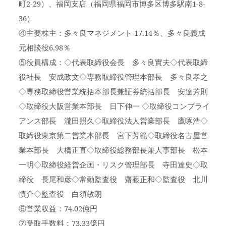
町2-29）、福岡支店（福岡県福岡市博多区博多駅南1-8-
36）
④主要株主：多々良マネジメント 17.14％、多々良義成
元相談役6.98％
⑤役員構成：◇代表取締役会長 多々良實夫◇代表取締
役社長 安成政文◇専務取締役管理本部長 多々良孝之
◇専務取締役営業統括本部長兼証券統括部長 安達芳則
◇取締役大阪営業本部長 日下伸一 ◇取締役コンプライ
アンス部長 瀧田照久◇取締役法人営業部長 鷹啄浩◇
取締役東京第二営業本部長 宮下芳範◇取締役名古屋営
業本部長 大橋正直◇取締役総務部長兼人事部長 松本
一明◇取締役経営企画・リスク管理部長 寺田達史◇取
締役 長尾和彦◇常勤監査役 齋藤正和◇監査役 北川
慎介◇監査役 白須敏朗
⑥営業収益：74.02億円
⑦受取手数料：73.33億円