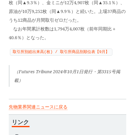
枚（同▲9.3％）、金ミニが12万4,907枚（同▲35.1％）、
原油が10万9,252枚（同▲9.9％）と続いた。上場37商品の
うち12商品が月間取引ゼロだった。
なお年間累計枚数は1,794万4,007枚（前年同期比＋
40.6％）となった。
取引所別総出来高(枚) / 取引所商品別順位表【9月】
（Futures Tribune 2024年10月1日発行・第3315号掲
載）
先物業界関連ニュースに戻る
リンク