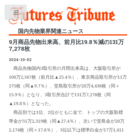
Toggle
国内先物業界関連ニュース
9月商品先物出来高、前月比19.8％減の131万
7,278枚
2024-10-02
商品先物国内3取引所の月間出来高は、大阪取引所が
100万2,567枚（前月比▲25.4％）、東京商品取引所が11万
275枚（同▲9.7％）、堂島取引所が20万4,436枚（同＋
15.9％）となり、3取引所合計で131万7,278枚（同
▲19.8％）となった。
商品別では1位、2位がともに金で、トップの大阪取標
準金が51万2,319枚（同▲27.4％）、次いで堂島金が20万
2,174枚（同＋17.8％）、3位以下は標準白金が17万1,411