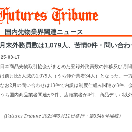
Toggle
国内先物業界関連ニュース
2月末外務員数は1,079人、苦情0件・問い合わ
025-03-17
日本商品先物取引協会がまとめた登録外務員数の推移及び月間
は前月比5人減の1,079人（うち仲介業者34人）となった。
お2月の問い合わせは13件で内訳は制度仕組み関連が3件、
うち国内商品業者関連が2件、店頭業者が4件、商品デリバ以外
（Futures Tribune 2025年3月11日発行・第3346号掲載）