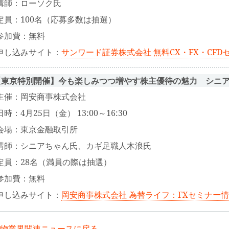
講師：ローソク氏
定員：100名（応募多数は抽選）
参加費：無料
申し込みサイト：
サンワード証券株式会社 無料CX・FX・CFD
【東京特別開催】今も楽しみつつ増やす株主優待の魅力 シニア
主催：岡安商事株式会社
日時：4月25日（金） 13:00～16:30
会場：東京金融取引所
講師：シニアちゃん氏、カギ足職人木浪氏
定員：28名（満員の際は抽選）
参加費：無料
申し込みサイト：
岡安商事株式会社 為替ライフ：FXセミナー
物業界関連ニュースに戻る