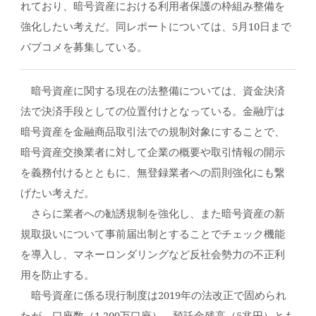
れており、暗号資産における利用者保護の枠組み整備を
強化したい考えだ。同レポートについては、5月10日まで
パブコメを募集している。
暗号資産に関する現在の法整備については、資金決済
法で決済手段としての位置付けとなっている。金融庁は
暗号資産を金融商品取引法での規制対象にすることで、
暗号資産交換業者に対して企業の概要や取引情報の開示
を義務付けるとともに、無登録業者への罰則強化にも繋
げたい考えだ。
さらに業者への勧誘規制を強化し、また暗号資産の新
規取扱いについて事前届出制とすることでチェック機能
を導入し、マネーロンダリングなど反社会勢力の不正利
用を防止する。
暗号資産に係る現行制度は2019年の法改正で固められ
たが、口座数（1,200万口座）、預託金残高（5兆円）とも