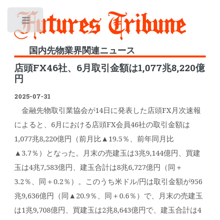
Toggle
国内先物業界関連ニュース
店頭FX46社、6月取引金額は1,077兆8,220億
円
2025-07-31
金融先物取引業協会が14日に発表した店頭FX月次速報
によると、6月における店頭FX会員46社の取引金額は
1,077兆8,220億円（前月比▲19.5％、前年同月比
▲3.7％）となった。月末の売建玉は3兆9,144億円、買建
玉は4兆7,583億円、建玉合計は8兆6,727億円（同＋
3.2％、同＋0.2％）。このうち米ドル/円は取引金額が956
兆9,636億円（同▲20.9％、同＋0.6％）で、月末の売建玉
は1兆9,708億円、買建玉は2兆8,643億円で、建玉合計は4