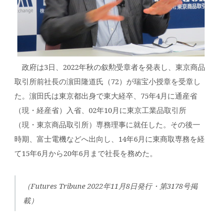
政府は3日、2022年秋の叙勲受章者を発表し、東京商品
取引所前社長の濵田隆道氏（72）が瑞宝小授章を受章し
た。濵田氏は東京都出身で東大経卒、75年4月に通産省
（現・経産省）入省、02年10月に東京工業品取引所
（現・東京商品取引所）専務理事に就任した。その後一
時期、富士電機などへ出向し、14年6月に東商取専務を経
て15年6月から20年6月まで社長を務めた。
（Futures Tribune 2022年11月8日発行・第3178号掲
載）