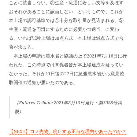
ことに該当しない、②生産・流通に著しい支障を及ぼす
おそれがあることに該当しない―というもので、これが
本上場の認可基準では①十分な取引量が見込まれる、②
生産・流通を円滑にするために必要かつ適当―に変わ
る。いわば試験上場は加点方式、本上場は減点方式で合
否が決まる。
本上場の申請は農水省と協議の上で2021年7月16日に行
われた。この時点では関係者皆が本上場達成を疑ってい
なかった。それが11日後の27日に急遽農水省から意見聴
取開催の通知が届いたのである。
（Futures Tribune 2021年8月10日発行・第3088号掲
載）
【NEXT】コメ先物、廃止する正当な理由があったのか？