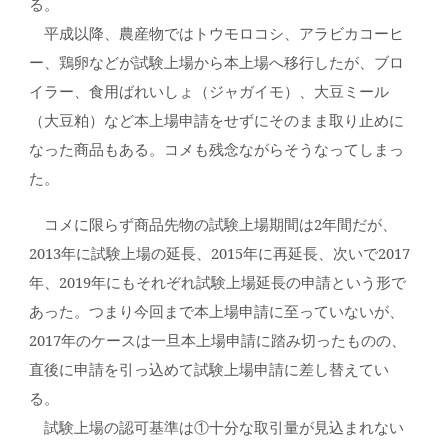
る。
平成以降、農産物ではトウモロコシ、アラビカコーヒ
ー、鶏卵などが試験上場から本上場へ移行したが、ブロ
イラー、食用ばれいしょ（ジャガイモ）、大豆ミール
（大豆粕）など本上場申請をせずにそのまま取り止めに
なった商品もある。コメも残念ながらそうなってしまっ
た。
コメに限らず商品先物の試験上場期間は2年間だが、
2013年に試験上場の延長、2015年に再延長、次いで2017
年、2019年にもそれぞれ試験上場延長の申請という形で
あった。つまり今回まで本上場申請に至っていないが、
2017年のケースは一旦本上場申請に踏み切ったものの、
直後に申請を引っ込めて試験上場申請に差し替えてい
る。
試験上場の認可基準は①十分な取引量が見込まれない