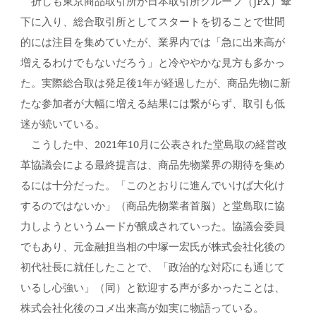
折しも東京商品取引所が日本取引所グループ（JPX）傘
下に入り、総合取引所としてスタートを切ることで世間
的には注目を集めていたが、業界内では「急に出来高が
増えるわけでもないだろう」と冷ややかな見方も多かっ
た。実際総合取は発足後1年が経過したが、商品先物に新
たな参加者が大幅に増える結果には繋がらず、取引も低
迷が続いている。
こうした中、2021年10月に公表された堂島取の経営改
革協議会による最終提言は、商品先物業界の期待を集め
るには十分だった。「このとおりに進んでいけば大化け
するのではないか」（商品先物業者首脳）と堂島取に協
力しようというムードが醸成されていった。協議会委員
でもあり、元金融担当相の中塚一宏氏が株式会社化後の
初代社長に就任したことで、「政治的な対応にも通じて
いるし心強い」（同）と歓迎する声が多かったことは、
株式会社化後のコメ出来高が如実に物語っている。