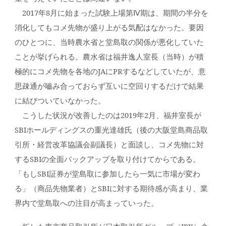
2017年8月に始まった試験上場第Ⅳ期は、期間の半分を
消化してもコメ先物が盛り上がる気配はなかった。要因
のひとつに、当時農水省と堂島取の関係が悪化していた
ことが挙げられる。農水省は福井逸人室長（当時）が積
極的にコメ先物を各地のJAにPRするなどしていたが、意
思疎通が嚙み合っておらず互いに空回りするだけで結果
に結びついていなかった。
こうした状況が改善したのは2019年2月、福井室長が
SBIホールディングスの重光達雄氏（後の大阪堂島商品取
引所・経営改革協議会副議長）と面談し、コメ先物に対
するSBIの全面バックアップを取り付けてからである。
「もしSBI証券が堂島取に参加したら一気に市場が変わ
る」（商品先物業者）とSBIに対する期待感が高まり、業
界内で堂島取への注目が高まっていった。