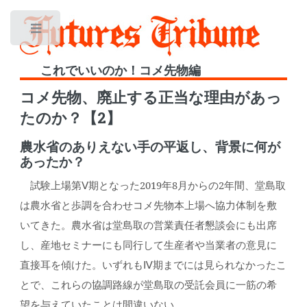
Toggle
これでいいのか！コメ先物編
コメ先物、廃止する正当な理由があっ
たのか？【2】
農水省のありえない手の平返し、背景に何が
あったか？
試験上場第Ⅴ期となった2019年8月からの2年間、堂島取
は農水省と歩調を合わせコメ先物本上場へ協力体制を敷
いてきた。農水省は堂島取の営業責任者懇談会にも出席
し、産地セミナーにも同行して生産者や当業者の意見に
直接耳を傾けた。いずれもⅣ期までには見られなかったこ
とで、これらの協調路線が堂島取の受託会員に一筋の希
望を与えていたことは間違いない。