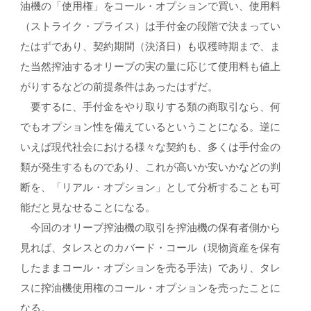
油機の「使用権」をコール・オプションで買い、使用料
（ストライク・プライス）は手付金の段階で決まってい
たはずであり、契約期間（決済日）も収穫時期まで、ま
た当然搾油するオリーブの実の量に応じて使用料も値上
がりするなどの前提条件はあったはずだ。
要するに、手付金をやり取りする類の商取引なら、何
でもオプション性を備えているということになる。逆に
いえば現代社会における様々な契約も、多くは手付金の
類が発生するものであり、これが高いか安いかなどの判
断を、「リアル・オプション」として分析することも可
能だと見なせることになる。
今回のオリーブ搾油機の取引を搾油機の保有者側から
見れば、タレスとのカバード・コール（現物資産を保有
したままコール・オプションを売る手法）であり、タレ
スに搾油機使用権のコール・オプションを売ったことに
なる。