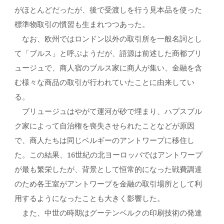
がほとんどだったが、後で受渡しを行う見本品を使った
標準物取引の慣習も生まれつつあった。
なお、欧州ではロンドン以外の取引所を一般名詞とし
て「ブルス」と呼ぶようだが、語源は前述した商都ブリ
ュージュで、商人宿のブルス家に商人が集い、金融を含
む様々な商品の取引が行われていたことに由来してい
る。
ブリュージュはやがて運河が砂で埋まり、ハプスブル
ク家によって自治権を喪失させられたことなどが原因
で、商人たちは同じベルギーのアントワープに移住し
た。この結果、16世紀の北ヨーロッパではアントワープ
が最も繁栄したが、背景として恒常的になった戦費調達
のため各王室がアントワープを金融の取引場所として利
用するようになったことも大きく影響した。
また、中世の時期はグーテンベルクの印刷技術の発達