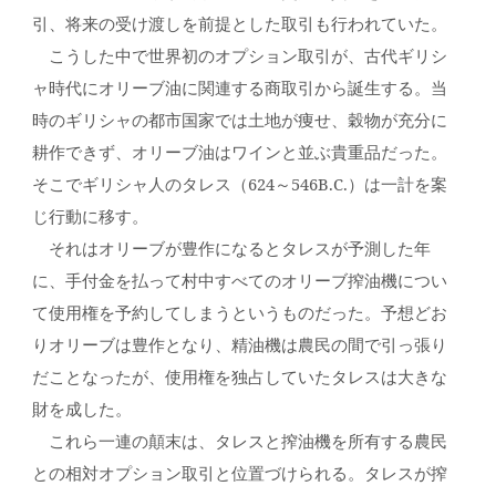
引、将来の受け渡しを前提とした取引も行われていた。
こうした中で世界初のオプション取引が、古代ギリシ
ャ時代にオリーブ油に関連する商取引から誕生する。当
時のギリシャの都市国家では土地が痩せ、穀物が充分に
耕作できず、オリーブ油はワインと並ぶ貴重品だった。
そこでギリシャ人のタレス（624～546B.C.）は一計を案
じ行動に移す。
それはオリーブが豊作になるとタレスが予測した年
に、手付金を払って村中すべてのオリーブ搾油機につい
て使用権を予約してしまうというものだった。予想どお
りオリーブは豊作となり、精油機は農民の間で引っ張り
だことなったが、使用権を独占していたタレスは大きな
財を成した。
これら一連の顛末は、タレスと搾油機を所有する農民
との相対オプション取引と位置づけられる。タレスが搾