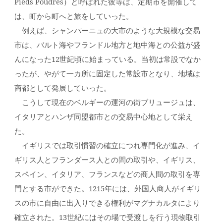
Pieds Poudres）と呼ばれた彼等は、定期市を開催して
は、町から町へと旅をしていった。
例えば、シャンパーニュの大市のような大規模な交易
市は、バルト海やフランドル地方と地中海との公益が盛
んになった12世紀頃に始まっている。当初は常設でなか
ったが、やがて一カ所に固定した常設市となり、地域は
商都として発展していった。
こうして現在のベルギーの運河の街ブリュージュは、
イタリアとハンザ同盟都市との交易中心地として栄え
た。
イギリスでは取引慣習の確立につれ専門化が進み、イ
ギリス人とフランダース人との間の取引や、イギリス、
スペイン、イタリア、フランスなどの商人間の取引を専
門とする市ができた。1215年には、外国人商人がイギリ
スの市に自由に出入りできる権利がマグナカルタにより
確立された。13世紀にはその場で受渡しを行う現物取引