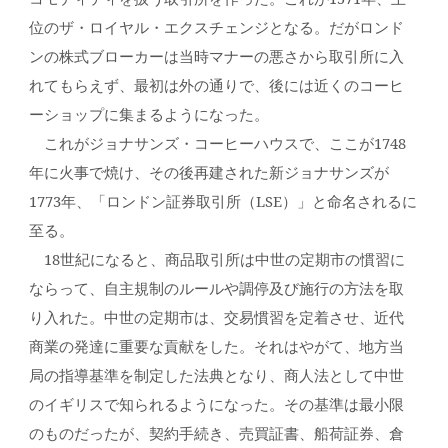
位のザ・ロイヤル・エクスチェンジとなる。だがロンド
ンの株式ブローカーは当時マナーの悪さから取引所に入
れてもらえず、最初は外の通りで、後には近くのコーヒ
ーショップに集まるようになった。
これがジョナサンズ・コーヒーハウスで、ここが1748
年に火事で焼け、その後再建された新ジョナサンズが
1773年、「ロンドン証券取引所（LSE）」と命名されるに
至る。
18世紀になると、商品取引所は中世の定期市の慣習に
ならって、自主規制のルールや調停及び施行の方法を取
り入れた。中世の定期市は、交易慣習を定着させ、近代
商業の発達に重要な貢献をした。それはやがて、地方当
局の指導基準を制定した法典となり、商人法として中世
のイギリスで知られるようになった。その基準は最小限
のものだったが、契約手続き、売買証書、船荷証券、倉