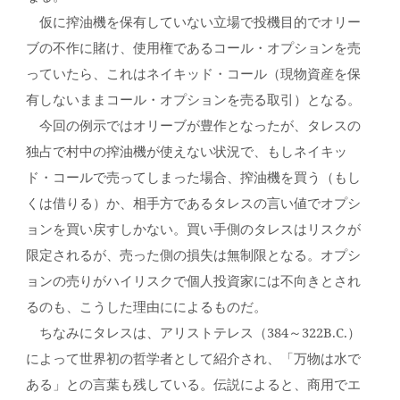
仮に搾油機を保有していない立場で投機目的でオリー
ブの不作に賭け、使用権であるコール・オプションを売
っていたら、これはネイキッド・コール（現物資産を保
有しないままコール・オプションを売る取引）となる。
今回の例示ではオリーブが豊作となったが、タレスの
独占で村中の搾油機が使えない状況で、もしネイキッ
ド・コールで売ってしまった場合、搾油機を買う（もし
くは借りる）か、相手方であるタレスの言い値でオプシ
ョンを買い戻すしかない。買い手側のタレスはリスクが
限定されるが、売った側の損失は無制限となる。オプシ
ョンの売りがハイリスクで個人投資家には不向きとされ
るのも、こうした理由にによるものだ。
ちなみにタレスは、アリストテレス（384～322B.C.）
によって世界初の哲学者として紹介され、「万物は水で
ある」との言葉も残している。伝説によると、商用でエ