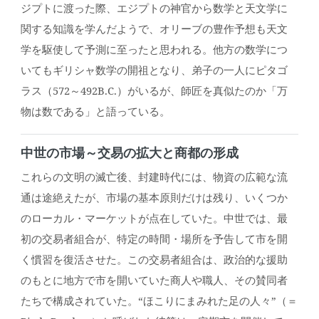
ジプトに渡った際、エジプトの神官から数学と天文学に
関する知識を学んだようで、オリーブの豊作予想も天文
学を駆使して予測に至ったと思われる。他方の数学につ
いてもギリシャ数学の開祖となり、弟子の一人にピタゴ
ラス（572～492B.C.）がいるが、師匠を真似たのか「万
物は数である」と語っている。
中世の市場～交易の拡大と商都の形成
これらの文明の滅亡後、封建時代には、物資の広範な流
通は途絶えたが、市場の基本原則だけは残り、いくつか
のローカル・マーケットが点在していた。中世では、最
初の交易者組合が、特定の時間・場所を予告して市を開
く慣習を復活させた。この交易者組合は、政治的な援助
のもとに地方で市を開いていた商人や職人、その賛同者
たちで構成されていた。“ほこりにまみれた足の人々”（＝