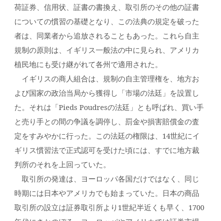
荷証券、信用状、証書の書換え、取引所のその他の証書
についての慣習の基礎となり、この法典の規定を破った
者は、同業者から追放されることもあった。これら自主
規制の原則は、イギリス一般法の中に見られ、アメリカ
植民地にも受け継がれて各州で適用された。
イギリスの商人組合は、規制の自主管理権を、地方お
よび国家の政治当局から獲得し「市場の法廷」を設置し
た。それは「Pieds Poudresの法廷」とも呼ばれ、買い手
と売り手との間の争議を調停し、罰金や損害賠償金の査
定をすみやかに行った。この法廷の権限は、14世紀にイ
ギリス慣習法で正式認可を受けた頃には、すでに地方裁
判所のそれを上回っていた。
取引所の発達は、ヨーロッパ各国だけではなく、同じ
時期には日本やアメリカでも始まっていた。日本の商品
取引所の設立は証券取引所より1世紀半近くも早く、1700