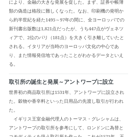
により、金融の大きな発展を促した。まず、証券や帳簿
類の偽造は格段に難しくなった。なお、印刷機の発明か
ら約半世紀を経た1495～97年の間に、全ヨーロッパでの
新刊書出版数は1,821点だったが、うち447点がヴェネツ
ィアで、2位のパリ（181点）を大きく引き離していたと
される。イタリアが当時のヨーロッパ文化の中心であ
り、また情報発信地であったことがわかるデータといえ
る。
取引所の誕生と発展～アントワープに設立
世界初の商品取引所は1531年、アントワープに設立され
た。穀物や香辛料といった日用品の先渡し取引が行われ
た。
イギリス王室金融代理人のトーマス・グレシャムは、
アントワープの取引所を参考にして、ロンドンに為替と
コモディティを扱う取引所を作った。これが1571年、王