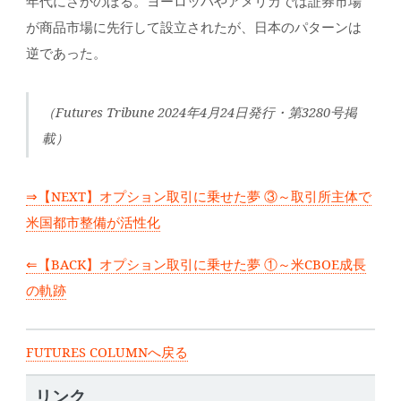
年代にさかのぼる。ヨーロッパやアメリカでは証券市場
が商品市場に先行して設立されたが、日本のパターンは
逆であった。
（Futures Tribune 2024年4月24日発行・第3280号掲
載）
⇒【NEXT】オプション取引に乗せた夢 ③～取引所主体で
米国都市整備が活性化
⇐【BACK】オプション取引に乗せた夢 ①～米CBOE成長
の軌跡
FUTURES COLUMNへ戻る
リンク