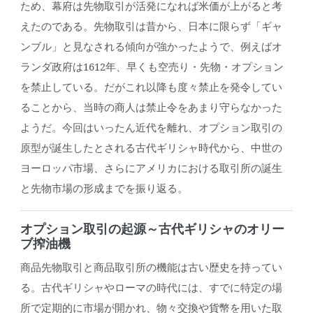
ため、幕府は先物取引が活発になれば米価が上がると考
えたのである。先物取引は昔から、日本に限らず「ギャ
ンブル」と見なされる傾向が強かったようで、例えばオ
ランダ政府は1612年、早くも空売り・先物・オプション
を禁止している。だがこれ以降も度々禁止を発令してい
ることから、当時の商人は禁止令をあまり守らなかった
ようだ。今回はいったん近代を離れ、オプション取引の
原型が誕生したとされる古代ギリシャ時代から、中世の
ヨーロッパ市場、さらにアメリカにおける取引所の誕生
と先物市場の形成までを振り返る。
オプション取引の起源～古代ギリシャのオリー
ブ搾油機
商品先物取引と商品取引所の機能は古い歴史を持ってい
る。古代ギリシャやローマの時代には、すでに特定の場
所で定期的に市場が開かれ、物々交換や貨幣を用いた取