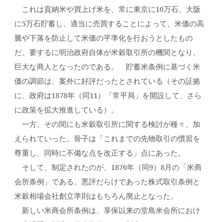
これは貢納米や買上げ米を、常に東京に10万石、大阪
に5万石貯蓄し、適当に売買することによって、米価の高
騰や下落を防止して米価の平準化を行おうとしたもの
だ。要するに明治政府自体が米穀取引所の機関となり、
巨大な商人となったのである。 貯蓄米条例に基づく米
価の調節は、案外に好評だったとされている（その証拠
に、政府は1878年（同11）「常平局」を開設して、さら
に政策を拡大推進している）。
一方、その間にも米穀取引所に関する検討が種々、加
えられていった。骨子は「これまでの先物取引の慣習を
尊重し、同時に不備な点を改正する」点にあった。
そして、制定されたのが、1876年（同9）8月の「米商
会所条例」である。悪評だらけであった株式取引条例と
米穀相場会社創立準則はもちろん廃止となった。
新しい米商会所条例は、享保以来の堂島米会所におけ