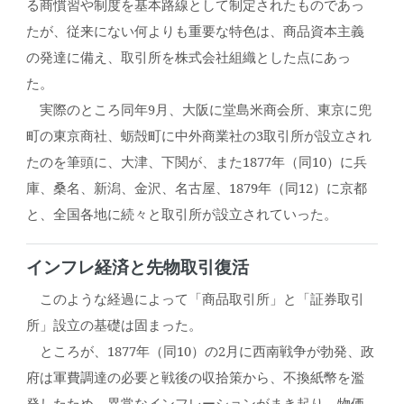
る商慣習や制度を基本路線として制定されたものであっ
たが、従来にない何よりも重要な特色は、商品資本主義
の発達に備え、取引所を株式会社組織とした点にあっ
た。
実際のところ同年9月、大阪に堂島米商会所、東京に兜
町の東京商社、蛎殻町に中外商業社の3取引所が設立され
たのを筆頭に、大津、下関が、また1877年（同10）に兵
庫、桑名、新潟、金沢、名古屋、1879年（同12）に京都
と、全国各地に続々と取引所が設立されていった。
インフレ経済と先物取引復活
このような経過によって「商品取引所」と「証券取引
所」設立の基礎は固まった。
ところが、1877年（同10）の2月に西南戦争が勃発、政
府は軍費調達の必要と戦後の収拾策から、不換紙幣を濫
発したため、異常なインフレーションがまき起り、物価