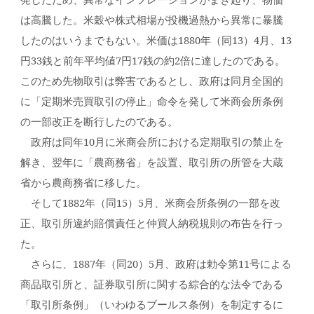
は高騰した。米穀や株式相場が投機過熱から異常に暴騰
したのはいうまでもない。米価は1880年（同13）4月、13
円33銭と前年平均値7円17銭の約2倍に達したのである。
このため先物取引は弊害であるとし、政府は同月全国的
に「定期米売買取引の停止」命令を発して米商会所条例
の一部改正を断行したのである。
政府は同年10月に米商会所における定期取引の禁止を
解き、翌年に「農商務省」を設置、取引所の所管を大蔵
省から農商務省に移した。
そして1882年（同15）5月、米商会所条例の一部を改
正、取引所違約賠償責任と仲買人納税規則の布告を行っ
た。
さらに、1887年（同20）5月、政府は勅令第11号による
商品取引所と、証券取引所に関する綜合的な法令である
「取引所条例」（いわゆるブールス条例）を制定するに