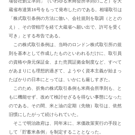
場会社創立準則」（いわゆる米商会所準則のこと）を大
蔵省布達第16号をもって発布したのである。相場取引は
「株式取引条例の方法に倣い、会社規則を取調（ととの
え）、その管轄庁を経て大蔵省へ願い出で、許可を受く
可き」とする布告である。
この株式取引条例は、当時のロンドン株式取引所の規
則を基本として作成したものといわれるだけに、取引員
の資格や身元保証金、また売買証拠金制度など、すべて
があまりにも理想的過ぎて、ようやく資本主義が始まっ
たばかりの日本にとっては、いかにも厳しすぎた。
このため、折角の株式取引条例も米商会所準則も、と
もに機能せず、改めて検討せざるを得ない事態になった
のである。その間、米と油の定期（先物）取引は、依然
旧慣にしたがって続けられていた。
そこで明治政府は、同年末に、米価政策実行の手段と
して「貯蓄米条例」を制定することとなった。