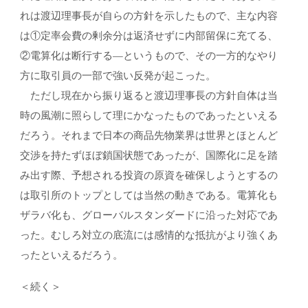
れは渡辺理事長が自らの方針を示したもので、主な内容
は①定率会費の剰余分は返済せずに内部留保に充てる、
②電算化は断行する―というもので、その一方的なやり
方に取引員の一部で強い反発が起こった。
ただし現在から振り返ると渡辺理事長の方針自体は当
時の風潮に照らして理にかなったものであったといえる
だろう。それまで日本の商品先物業界は世界とほとんど
交渉を持たずほぼ鎖国状態であったが、国際化に足を踏
み出す際、予想される投資の原資を確保しようとするの
は取引所のトップとしては当然の動きである。電算化も
ザラバ化も、グローバルスタンダードに沿った対応であ
った。むしろ対立の底流には感情的な抵抗がより強くあ
ったといえるだろう。
＜続く＞