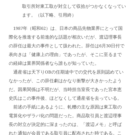
取引所対東工取が対立して収拾がつかなくなってい
ます。（以下略、引用終）
1987年（昭和62）は、日本の商品先物業界にとって国
際化を推進する前進的な話題が相次いだが、渡辺理事長
の辞任は最大の事件として扱われた。辞任は6月30日付で
表向きは「健康上の理由」であったが、そこに至るまで
の経緯は業界関係者なら誰もが知っていた。
通産省は天下りOBの任期途中での交代を原則認めてい
なかったが、この辞任劇はかなり衝撃が大きかったよう
だ。因果関係は不明だが、当時担当室長であった宮本恵
史氏はこの事件後、ほどなくして通産省を去っている。
前述の手紙にあるように、軋轢の主な原因は東工取の
電算化やザラバ化の問題だった。商品取引員と渡辺理事
長の対立が決定的に深まったのは、「渡辺メモ」と呼ば
れた通知が会員である取引員に配布された時である。こ