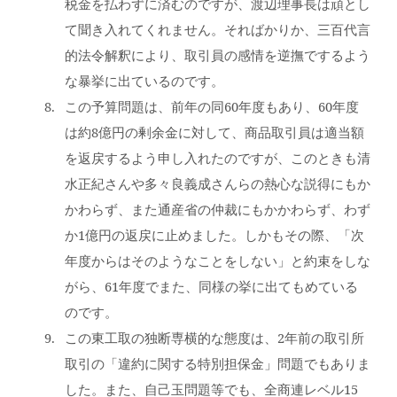
税金を払わずに済むのですが、渡辺理事長は頑とし
て聞き入れてくれません。そればかりか、三百代言
的法令解釈により、取引員の感情を逆撫でするよう
な暴挙に出ているのです。
この予算問題は、前年の同60年度もあり、60年度
は約8億円の剰余金に対して、商品取引員は適当額
を返戻するよう申し入れたのですが、このときも清
水正紀さんや多々良義成さんらの熱心な説得にもか
かわらず、また通産省の仲裁にもかかわらず、わず
か1億円の返戻に止めました。しかもその際、「次
年度からはそのようなことをしない」と約束をしな
がら、61年度でまた、同様の挙に出てもめている
のです。
この東工取の独断専横的な態度は、2年前の取引所
取引の「違約に関する特別担保金」問題でもありま
した。また、自己玉問題等でも、全商連レベル15