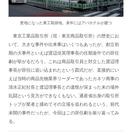
更地になった東工取跡地、来年にはアパホテルが建つ
東京工業品取引所（現・東京商品取引所）の歴史にお
いて、大きな事件や出来事はいくつもあったが、創立初
期の大事件といえば渡辺佳英理事長の任期途中での辞任
劇が挙がるだろう。これは商品取引員と対立した渡辺理
事長が辞任に追い込まれたという図式だが、直接的にい
えば当時の商品先物業界リーダーであったカネツ商事の
清水正紀社長と渡辺理事長との遺恨が深まった末の場外
乱闘という見方ができなくもない。通産省出身の取引所
トップが業者と揉めてその立場を追われるという、前代
未聞の事件だったが、今回はこの辞任劇を振り返ってみ
る。