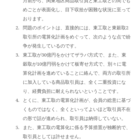
月前から、関東地区商品取引員と東工取との間でも
めごとが表面化し、目下収拾が困難な状況に至って
おります。
問題のポイントは、直接的には、東工取と東穀取2
取引所の電算化計画をめぐって、次のような点で紛
争が発生しているのです。
東工取が30億円をかけてザラバ方式で、また、東
穀取が10億円弱をかけて板寄せ方式で、別々に電
算化計画を進めていることに絡んで、両方の取引所
に加入している商品取引員は、全く二重投資にな
り、経費負担に耐えられないということです。
とくに、東工取の電算化計画が、会員の総意に基づ
くものではなく、全くといってよいほど取引員不在
の形で話が進められ、取引員は納得していない。
また、東工取の電算化に係る予算措置が独断的で、
取引員としては許せません。