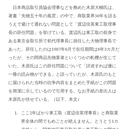
日本商品取引員協会理事などを務めた木原大輔氏は、
著書「先物五十年の風雲」の中で、商取業界50年を語る
うえで避けて通れない問題として「渡辺佳英東工取理事
長の辞任問題」を挙げている。渡辺氏は東工取の前身で
ある東京金取引所で初代理事長に就任した大物理事長で
あった。辞任したのは1987年6月で在任期間は6年3カ月だ
ったが、その間商品先物業者といくつかの軋轢が生じて
いた。木原氏はこの辞任問題について「詳述すれば優に
一冊の読み物ができる」と語っていたが、木原氏のもと
に届けられた当時の抗争内容をまとめた手紙がこの問題
を簡潔に示しているので引用する。なお手紙の差出人は
木原氏が伏せている。（以下、本文）
ここ2年ばかり東工取（渡辺佳英理事長）と商取業
界全体の間でもめごとが絶えません。とうとう1カ