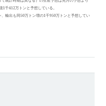
よって統計時期は異なる）の生産予想は先月の予想より
3億1千412万トンと予想している。
、輸出も同50万トン増の1千950万トンと予想してい