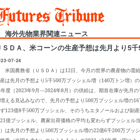
Toggle
海外先物業界関連ニュース
ＵＳＤＡ、米コーンの生産予想は先月より5千50
023-07-24
米国農務省（ＵＳＤＡ）は12日、今月の世界の農産物の需給
産は先月の予想より5千500万ブッシェル増（140万トン増）の1
4年度（2023年9月―2024年8月）の供給は、期首在庫が先
増える見込みなので、先月の予想より500万ブッシェル増の16
ず123億8千500万ブッシェル、そのうちエタノールおよび副
21億ブッシェル、農家出荷価格の平均も変わらずブッシェル当た
）は先月の予想より500万ブッシェル増の22億6千200万ブ