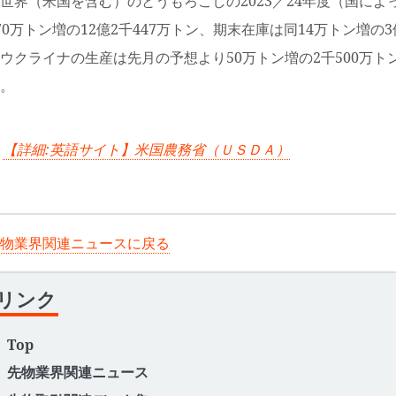
界（米国を含む）のとうもろこしの2023／24年度（国に
70万トン増の12億2千447万トン、期末在庫は同14万トン増の
クライナの生産は先月の予想より50万トン増の2千500万トン
。
【詳細:英語サイト】米国農務省（ＵＳＤＡ）
物業界関連ニュースに戻る
リンク
Top
先物業界関連ニュース