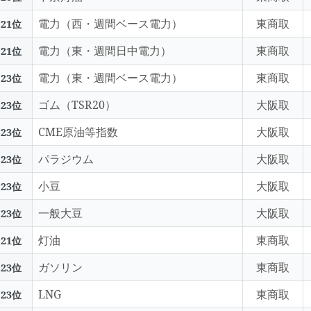
電力（西・週間ベース電力）
東商取
21位
電力（東・週間日中電力）
東商取
21位
電力（東・週間ベース電力）
東商取
23位
ゴム（TSR20）
大阪取
23位
CME原油等指数
大阪取
23位
パラジウム
大阪取
23位
小豆
大阪取
23位
一般大豆
大阪取
23位
灯油
東商取
21位
ガソリン
東商取
23位
LNG
東商取
23位