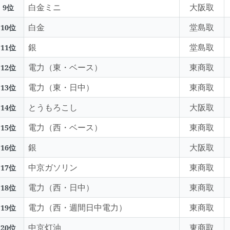
白金ミニ
大阪取
9位
白金
堂島取
10位
銀
堂島取
11位
電力（東・ベース）
東商取
12位
電力（東・日中）
東商取
13位
とうもろこし
大阪取
14位
電力（西・ベース）
東商取
15位
銀
大阪取
16位
中京ガソリン
東商取
17位
電力（西・日中）
東商取
18位
電力（西・週間日中電力）
東商取
19位
中京灯油
東商取
20位