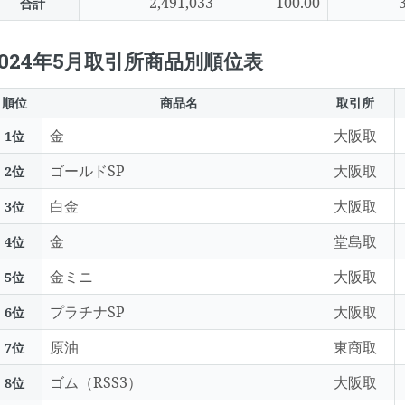
2,491,033
100.00
合計
2024年5月取引所商品別順位表
順位
商品名
取引所
金
大阪取
1位
ゴールドSP
大阪取
2位
白金
大阪取
3位
金
堂島取
4位
金ミニ
大阪取
5位
プラチナSP
大阪取
6位
原油
東商取
7位
ゴム（RSS3）
大阪取
8位