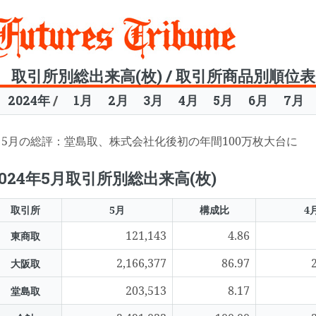
Toggle
取引所別総出来高(枚) / 取引所商品別順位
2024年
/
1月
2月
3月
4月
5月
6月
7月
5月の総評：堂島取、株式会社化後初の年間100万枚大台に
2024年5月取引所別総出来高(枚)
取引所
5月
構成比
4
121,143
4.86
東商取
2,166,377
86.97
大阪取
203,513
8.17
堂島取